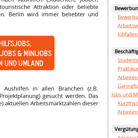
ouristische Attraktion oder beliebte
Bewerbu
n. Berlin wird immer beliebter und
Bewerbun
Arbeitsv
Jobfallen
hilfsjobs,
jobs & Minijobs
Beschäfti
Studente
in und Umland
Praktik
Arbeiten
Geringfü
s Aushilfen in allen Branchen (z.B.
Jobs und M
Projektplanung) gesucht werden. Das
e) aktuellen Arbeitsmarktzahlen dieser
Kurzfris
Arbeiten
Vergütun
Ansprüch