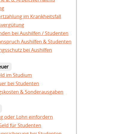
ng
ortzahlung im Krankheitsfall
svergütung
den bei Aushilfen / Studenten
nspruch Aushilfen & Studenten
gsschutz bei Aushilfen
euer
ld im Studium
er bei Studenten
skosten & Sonderausgaben
g oder Lohn einfordern
Geld für Studenten
ersicherung bei Studenten