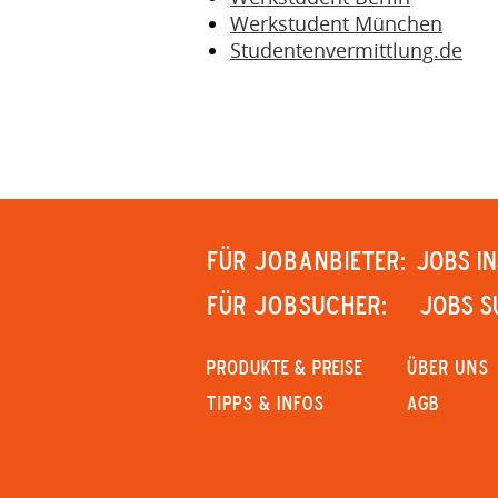
Werkstudent München
Studentenvermittlung.de
Für Jobanbieter:
JOBS IN
Für Jobsucher:
JOBS S
PRODUKTE & PREISE
Über uns
Tipps & Infos
AGB