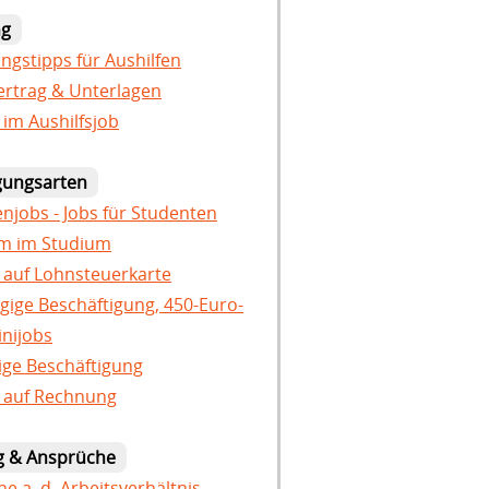
ng
gstipps für Aushilfen
ertrag & Unterlagen
 im Aushilfsjob
gungsarten
njobs - Jobs für Studenten
um im Studium
 auf Lohnsteuerkarte
gige Beschäftigung, 450-Euro-
inijobs
tige Beschäftigung
 auf Rechnung
g & Ansprüche
e a. d. Arbeitsverhältnis