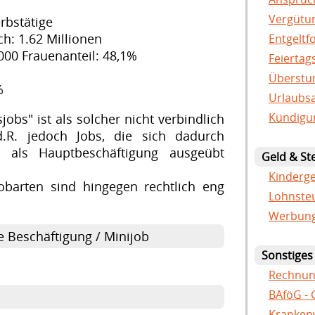
Vergütu
rbstätige
h: 1.62 Millionen
Entgeltf
00 Frauenanteil: 48,1%
Feiertag
Überstun
%
Urlaubsa
Kündigun
jobs" ist als solcher nicht verbindlich
.d.R. jedoch Jobs, die sich dadurch
t als Hauptbeschäftigung ausgeübt
Geld & St
Kinderge
obarten sind hingegen rechtlich eng
Lohnsteu
Werbung
e Beschäftigung / Minijob
Sonstiges
Rechnun
BAföG - 
Krankenv