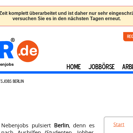
Re
HOME
JOBBÖRSE
ARB
FSJOBS BERLIN
Start
Nebenjobs pulsiert
Berlin
, denn es
ach Aushilfen (Studenten, Jobber,