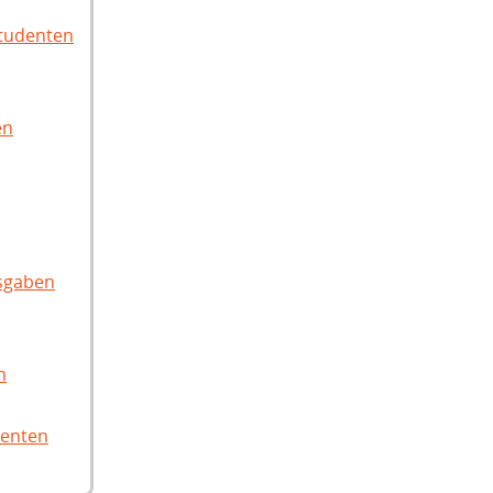
Studenten
en
sgaben
n
denten