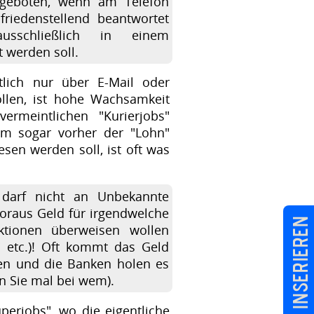
 geboten, wenn am Telefon
friedenstellend beantwortet
sschließlich in einem
 werden soll.
tlich nur über E-Mail oder
llen, ist hohe Wachsamkeit
ermeintlichen "Kurierjobs"
em sogar vorher der "Lohn"
sen werden soll, ist oft was
 darf nicht an Unbekannte
oraus Geld für irgendwelche
Job inserieren
aktionen überweisen wollen
" etc.)! Oft kommt das Geld
ten und die Banken holen es
en Sie mal bei wem).
perjobs", wo die eigentliche