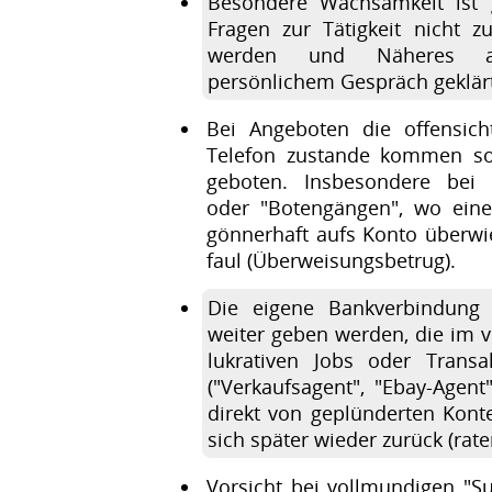
Besondere Wachsamkeit ist
Fragen zur Tätigkeit nicht zu
werden und Näheres au
persönlichem Gespräch geklärt
Bei Angeboten die offensich
Telefon zustande kommen so
geboten. Insbesondere bei v
oder "Botengängen", wo ein
gönnerhaft aufs Konto überwie
faul (Überweisungsbetrug).
Die eigene Bankverbindung
weiter geben werden, die im v
lukrativen Jobs oder Trans
("Verkaufsagent", "Ebay-Agent
direkt von geplünderten Kon
sich später wieder zurück (rat
Vorsicht bei vollmundigen "Su