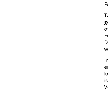
F
T
g
o
F
D
w
I
e
k
i
V