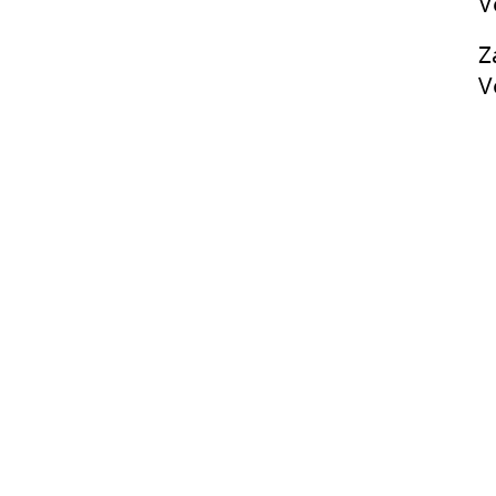
V
Z
V