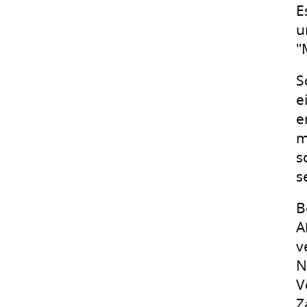
E
u
"
S
e
e
m
s
s
B
A
v
N
V
Z