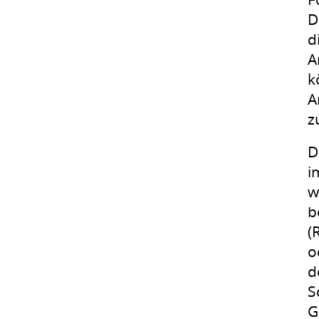
D
d
A
k
A
z
D
i
w
b
(
o
d
S
G