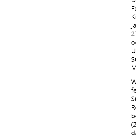
F
K
J
2
o
Ü
S
M
W
f
S
R
b
(
d