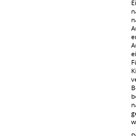
E
n
n
A
e
A
e
F
K
v
B
b
n
g
w
D