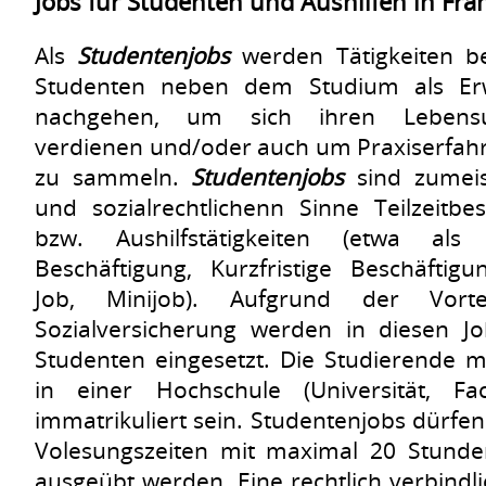
Jobs für Studenten und Aushilfen in Fra
Als
Studentenjobs
werden Tätigkeiten be
Studenten neben dem Studium als Erwe
nachgehen, um sich ihren Lebensu
verdienen und/oder auch um Praxiserfah
zu sammeln.
Studentenjobs
sind zumeis
und sozialrechtlichenn Sinne Teilzeitbes
bzw. Aushilfstätigkeiten (etwa als 
Beschäftigung, Kurzfristige Beschäftigu
Job, Minijob). Aufgrund der Vort
Sozialversicherung werden in diesen J
Studenten eingesetzt. Die Studierende 
in einer Hochschule (Universität, Fac
immatrikuliert sein. Studentenjobs dürfe
Volesungszeiten mit maximal 20 Stund
ausgeübt werden. Eine rechtlich verbindli