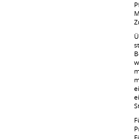
P
M
Z
Ü
s
B
w
m
m
e
e
S
F
P
F