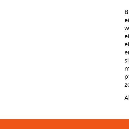
B
e
w
e
e
e
s
m
p
z
A