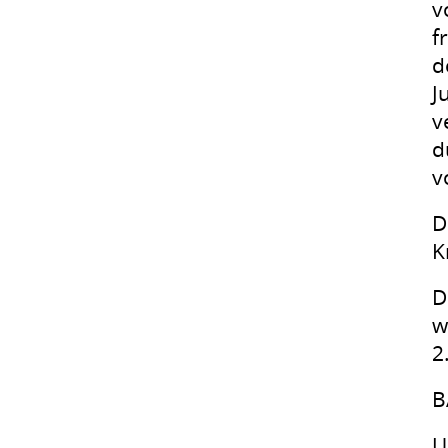
v
f
d
J
v
d
v
D
K
D
w
2
B
U