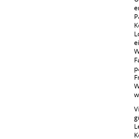
e
P
K
L
e
W
F
p
F
W
w
V
g
L
K