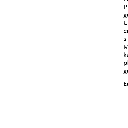
P
g
Ü
e
s
M
k
p
g
E