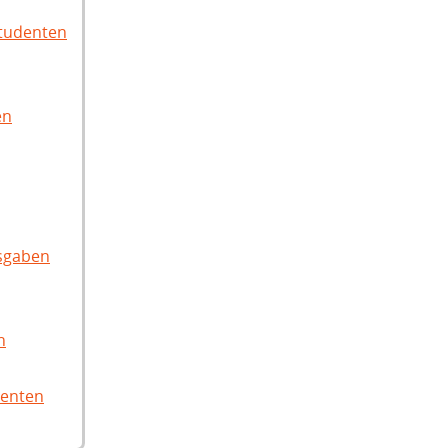
Studenten
en
sgaben
n
denten