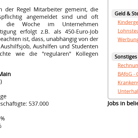
n der Regel Mitarbeiter gemeint, die
Geld & St
gspflichtig angemeldet sind und oft
Kinderge
n die Woche im Unternehmen
Lohnsteu
tigung erfolgt z.B. als 450-Euro-Job
 beachten ist, dass, unabhängig von der
Werbung
Aushilfsjob, Aushilfen und Studenten
chte wie die "regulären" Kollegen
Sonstiges
Rechnun
 Main
BAföG - 
)
Krankenv
Unterhal
ige
Jobs in bel
schäftigte: 537.000
8%
%