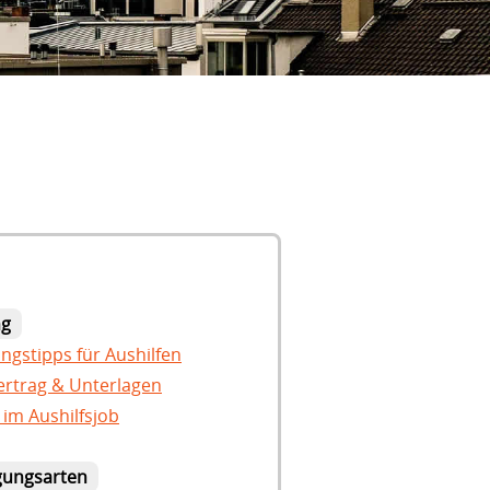
ng
gstipps für Aushilfen
ertrag & Unterlagen
 im Aushilfsjob
gungsarten