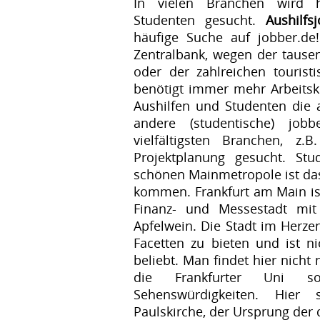
In vielen Branchen wird 
Studenten gesucht.
Aushilfs
häufige Suche auf jobber.de
Zentralbank, wegen der tause
oder der zahlreichen touristi
benötigt immer mehr Arbeitsk
Aushilfen und Studenten die a
andere (studentische) job
vielfältigsten Branchen, z.
Projektplanung gesucht. Stu
schönen Mainmetropole ist das 
kommen. Frankfurt am Main is
Finanz- und Messestadt mit 
Apfelwein. Die Stadt im Herze
Facetten zu bieten und ist n
beliebt. Man findet hier nich
die Frankfurter Uni so
Sehenswürdigkeiten. Hie
Paulskirche, der Ursprung der