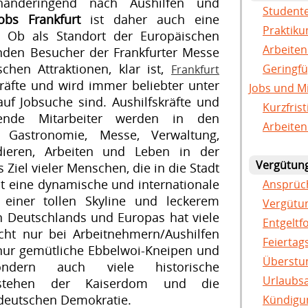
händeringend nach Aushilfen und
Studente
jobs Frankfurt
ist daher auch eine
Praktik
! Ob als Standort der Europäischen
Arbeiten
nden Besucher der Frankfurter Messe
schen Attraktionen, klar ist,
Geringfü
Frankfurt
räfte und wird immer beliebter unter
Jobs und M
uf Jobsuche sind. Aushilfskräfte und
Kurzfris
bende Mitarbeiter werden in den
Arbeiten
B. Gastronomie, Messe, Verwaltung,
dieren, Arbeiten und Leben in der
Vergütun
Ziel vieler Menschen, die in die Stadt
t eine dynamische und internationale
Ansprüch
einer tollen Skyline und leckerem
Vergütu
n Deutschlands und Europas hat viele
Entgeltf
icht nur bei Arbeitnehmern/Aushilfen
Feiertag
t nur gemütliche Ebbelwoi-Kneipen und
Überstun
ndern auch viele historische
Urlaubsa
r stehen der Kaiserdom und die
 deutschen Demokratie.
Kündigun