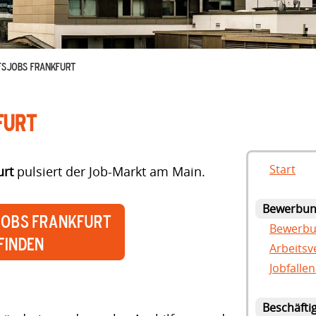
FSJOBS FRANKFURT
furt
Start
urt
pulsiert der Job-Markt am Main.
Bewerbu
jobs Frankfurt
Bewerbun
finden
Arbeitsv
Jobfallen
Beschäfti