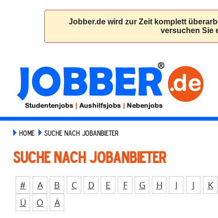
HOME
SUCHE NACH JOBANBIETER
Suche nach Jobanbieter
#
A
B
C
D
E
F
G
H
I
J
K
Ü
Ö
Ä