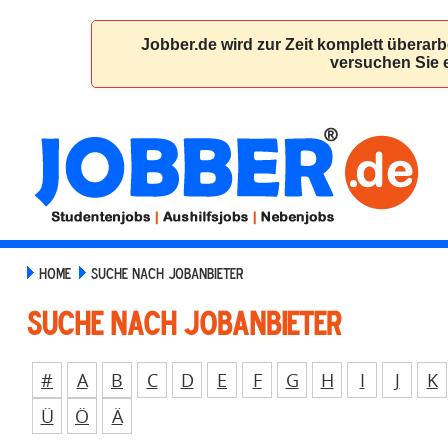
HOME
SUCHE NACH JOBANBIETER
Suche nach Jobanbieter
#
A
B
C
D
E
F
G
H
I
J
K
Ü
Ö
Ä