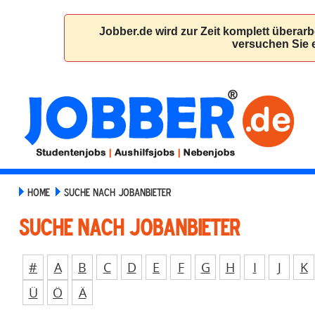
HOME
SUCHE NACH JOBANBIETER
Suche nach Jobanbieter
#
A
B
C
D
E
F
G
H
I
J
K
Ü
Ö
Ä