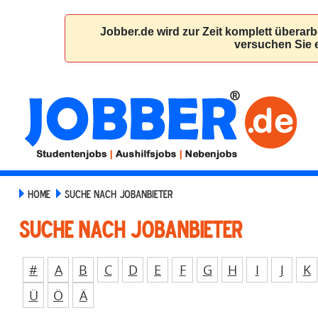
HOME
SUCHE NACH JOBANBIETER
Suche nach Jobanbieter
#
A
B
C
D
E
F
G
H
I
J
K
Ü
Ö
Ä