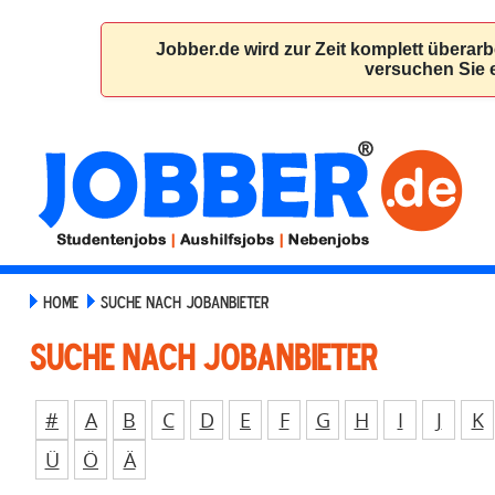
HOME
SUCHE NACH JOBANBIETER
Suche nach Jobanbieter
#
A
B
C
D
E
F
G
H
I
J
K
Ü
Ö
Ä