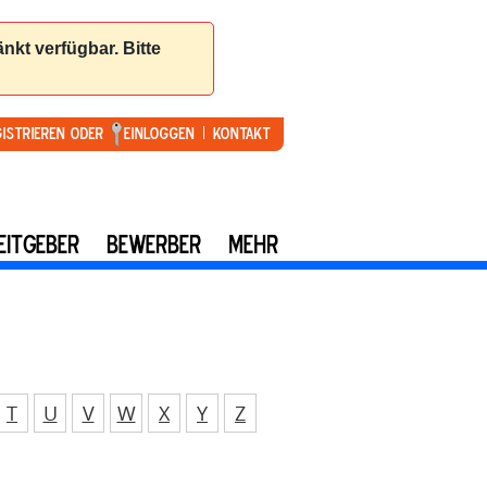
gistrieren oder
Einloggen
Kontakt
EITGEBER
BEWERBER
MEHR
T
U
V
W
X
Y
Z