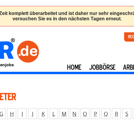
Re
HOME
JOBBÖRSE
ARB
eter
G
H
I
J
K
L
M
N
O
P
Q
R
S