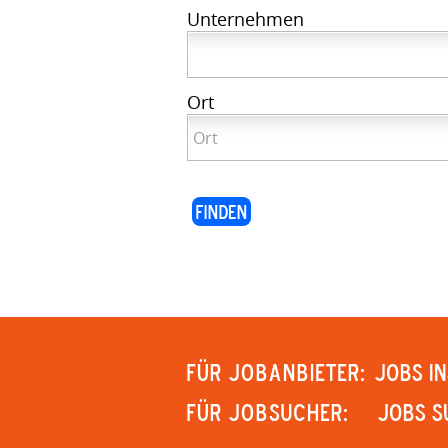
Unternehmen
Ort
Für Jobanbieter:
JOBS IN
Für Jobsucher:
JOBS S