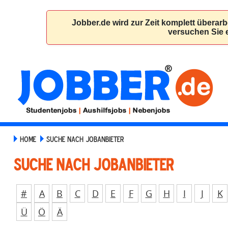
HOME
SUCHE NACH JOBANBIETER
Suche nach Jobanbieter
#
A
B
C
D
E
F
G
H
I
J
K
Ü
Ö
Ä