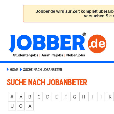
HOME
SUCHE NACH JOBANBIETER
Suche nach Jobanbieter
#
A
B
C
D
E
F
G
H
I
J
K
Ü
Ö
Ä