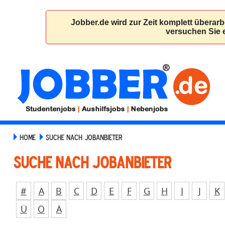
HOME
SUCHE NACH JOBANBIETER
Suche nach Jobanbieter
#
A
B
C
D
E
F
G
H
I
J
K
Ü
Ö
Ä