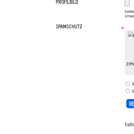
Profilbild
Sollt
Unser
Spamschutz
*
Zif
Fall