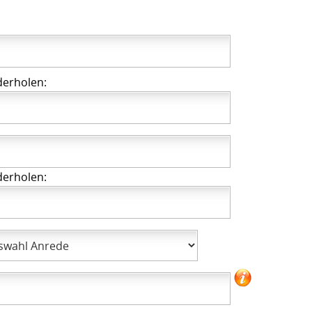
derholen:
derholen: