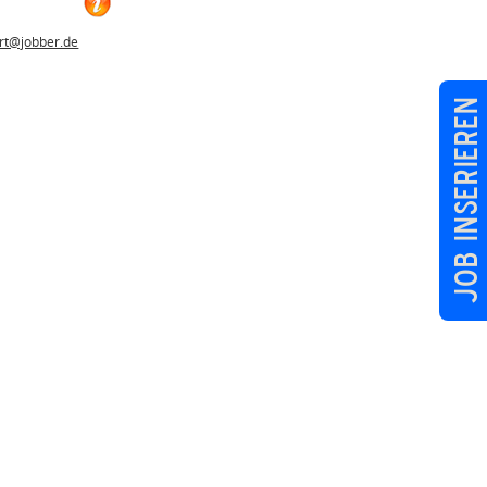
rt@jobber.de
Job inserieren