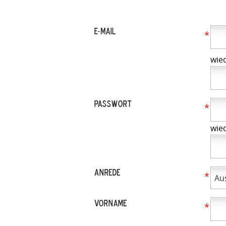
E-Mail
*
wie
Passwort
*
wie
Anrede
*
Vorname
*