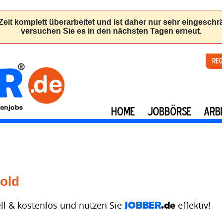
Re
HOME
JOBBÖRSE
ARB
old
ell & kostenlos und nutzen Sie
JOBBER
.de
effektiv!