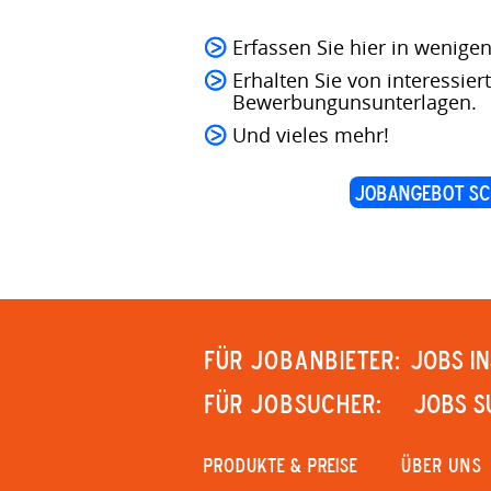
Erfassen Sie hier in wenige
Erhalten Sie von interessie
Bewerbungunsunterlagen.
Und vieles mehr!
Jobangebot sc
Für Jobanbieter:
JOBS IN
Für Jobsucher:
JOBS S
PRODUKTE & PREISE
Über uns