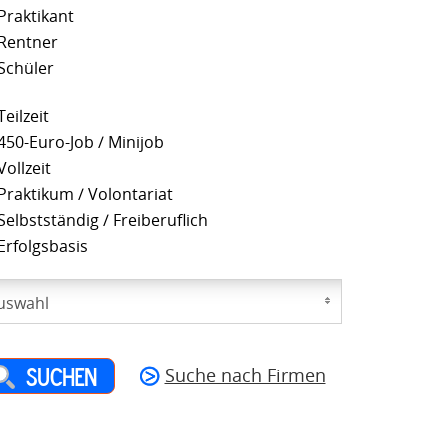
Praktikant
Rentner
Schüler
eilzeit
450-Euro-Job / Minijob
ollzeit
Praktikum / Volontariat
elbstständig / Freiberuflich
Erfolgsbasis
uswahl
Suche nach Firmen