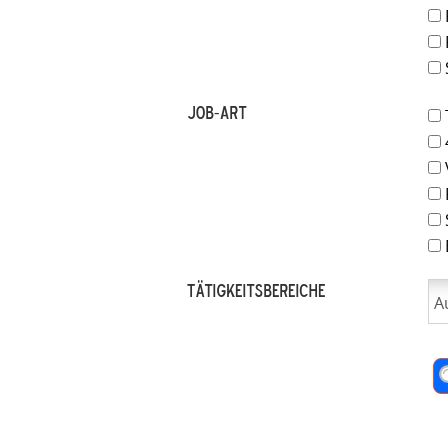
Job-Art
T
V
S
Tätigkeitsbereiche
A