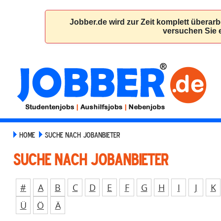
HOME
SUCHE NACH JOBANBIETER
Suche nach Jobanbieter
#
A
B
C
D
E
F
G
H
I
J
K
Ü
Ö
Ä