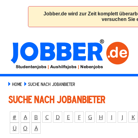
HOME
SUCHE NACH JOBANBIETER
Suche nach Jobanbieter
#
A
B
C
D
E
F
G
H
I
J
K
Ü
Ö
Ä